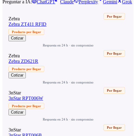
Preguntar a IA:
ChatGPT
Claude
Perplexity
Gemini
Grok
Por llegar
Zebra
Zebra ZT411 RFID
Producto por llegar
Cotizar
Respuesta en 24 h · sin compromiso
Por llegar
Zebra
Zebra ZD621R
Producto por llegar
Cotizar
Respuesta en 24 h · sin compromiso
Por llegar
3nStar
3nStar RPT006W
Producto por llegar
Cotizar
Respuesta en 24 h · sin compromiso
Por llegar
3nStar
3nStar RPT006B