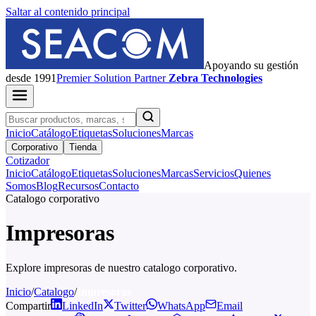
Saltar al contenido principal
Apoyando su gestión
desde 1991
Premier
Solution Partner
Zebra Technologies
Inicio
Catálogo
Etiquetas
Soluciones
Marcas
Corporativo
Tienda
Cotizador
Inicio
Catálogo
Etiquetas
Soluciones
Marcas
Servicios
Quienes
Somos
Blog
Recursos
Contacto
Catalogo corporativo
Impresoras
Explore impresoras de nuestro catalogo corporativo.
Inicio
/
Catalogo
/
Impresoras
Compartir
LinkedIn
Twitter
WhatsApp
Email